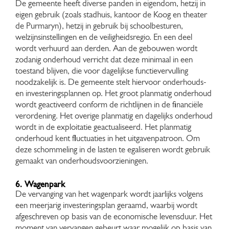
De gemeente heeft diverse panden in eigendom, hetzij in
eigen gebruik (zoals stadhuis, kantoor de Koog en theater
de Purmaryn), hetzij in gebruik bij schoolbesturen,
welzijnsinstellingen en de veiligheidsregio. En een deel
wordt verhuurd aan derden. Aan de gebouwen wordt
zodanig onderhoud verricht dat deze minimaal in een
toestand blijven, die voor dagelijkse functievervulling
noodzakelijk is. De gemeente stelt hiervoor onderhouds-
en investeringsplannen op. Het groot planmatig onderhoud
wordt geactiveerd conform de richtlijnen in de financiële
verordening. Het overige planmatig en dagelijks onderhoud
wordt in de exploitatie geactualiseerd. Het planmatig
onderhoud kent fluctuaties in het uitgavenpatroon. Om
deze schommeling in de lasten te egaliseren wordt gebruik
gemaakt van onderhoudsvoorzieningen.
6. Wagenpark
De vervanging van het wagenpark wordt jaarlijks volgens
een meerjarig investeringsplan geraamd, waarbij wordt
afgeschreven op basis van de economische levensduur. Het
moment van vervangen gebeurt waar mogelijk op basis van